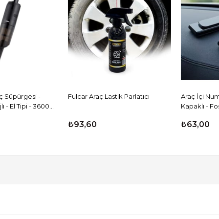
₺93,60
₺63,00