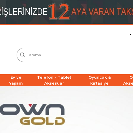
Ev ve
Telefon - Tablet
Oyuncak &
O
Yaşam
Aksesuar
Kırtasiye
Aks