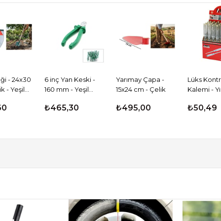
üpürgesi -
Fulcar Araç Lastik Parlatıcı
Araç İçi Numara
El Tipi - 3600
Kapaklı - Fosfo