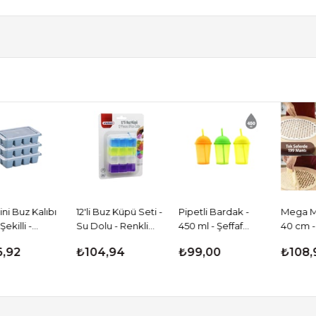
 Buz Kalıbı
12'li Buz Küpü Seti -
Pipetli Bardak -
Mega Mantı
lli -
Su Dolu - Renkli
450 ml - Şeffaf
40 cm - 19
 Plastik
Plastik
Renkli - Plastik
Kapasiteli 
92
₺104,94
₺99,00
₺108,90