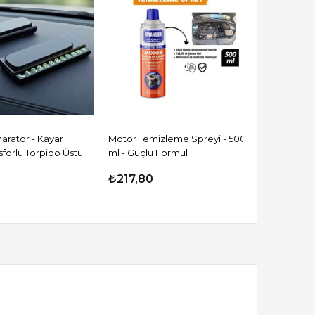
₺217,80
₺1.413,47