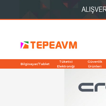
Tüketici
Güvenlik
Bilgisayar/Tablet
Elektroniği
Ürünleri