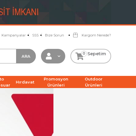
Kampanyalar
SSS
Bize Sorun
Kargom Nerede?
0
Sepetim
to
Promosyon
Outdoor
Hırdavat
esuar
Ürünleri
Ürünleri