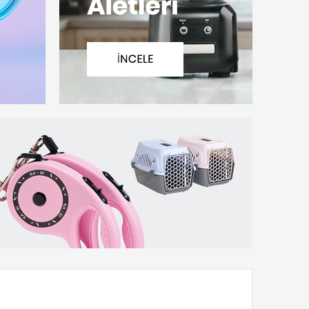
ği -
Bel Küreği - 24x30
6 inç Yan Keski -
Yarımay Çap
x30 cm -
cm - Çelik - Yeşil
160 mm - Yeşil
15x24 cm - Çe
i
Renkli
Saplı
2
₺336,60
₺465,30
₺495,00