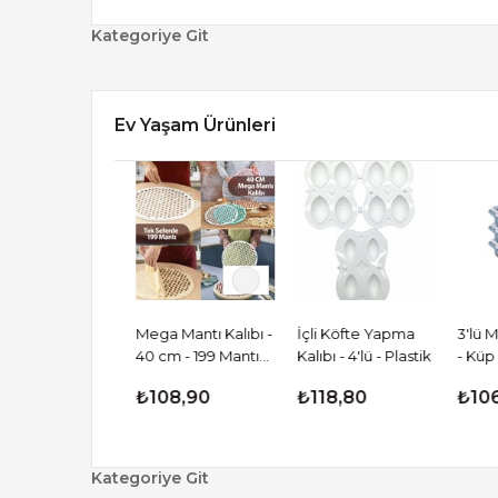
i Bardak -
Mega Mantı Kalıbı -
İçli Köfte Yapma
3'lü Mini
 - Şeffaf
40 cm - 199 Mantı
Kalıbı - 4'lü - Plastik
- Küp Şeki
- Plastik
Kapasiteli - Plastik
Kapaklı -
00
₺108,90
₺118,80
₺106,
Kategoriye Git
Notebook Fırsatları