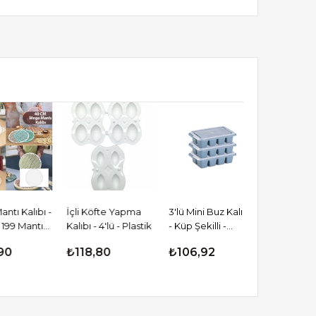
 Kalıbı -
İçli Köfte Yapma
3'lü Mini Buz Kalıbı
12'li Buz Küpü
9 Mantı
Kalıbı - 4'lü - Plastik
- Küp Şekilli -
Su Dolu - Re
- Plastik
Kapaklı - Plastik
Plastik
₺118,80
₺106,92
₺104,94