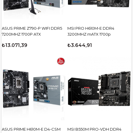
ASUS PRIME Z790-P WIFI DDR5
MSI PRO H610M-E DDR4
7200MHZ 1700P ATX
3200MHZ mATX 1700p
₺13.071,39
₺3.644,91
ASUS PRIME H610M-E D4-CSM
MSI B550M PRO-VDH DDR4