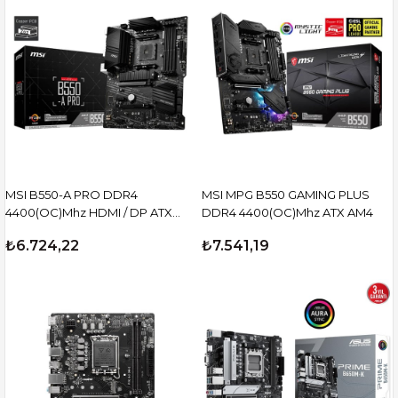
MSI B550-A PRO DDR4
MSI MPG B550 GAMING PLUS
4400(OC)Mhz HDMI / DP ATX
DDR4 4400(OC)Mhz ATX AM4
AM4
₺6.724,22
₺7.541,19