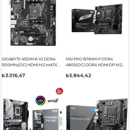
GIGABYTE A520M K V2 DDR4
MSI PRO B760M-P DDR4
5100Mhz(OC) HDMI M.2 mATX
4800(OC) DDR4 HDMI DP M.2
AM4
ATX 1700p
₺3.016,47
₺5.844,42