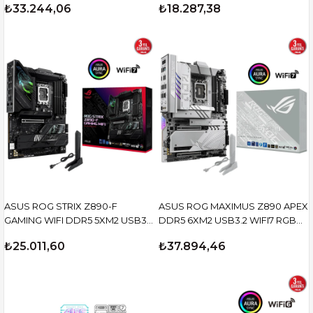
₺33.244,06
₺18.287,38
ASUS ROG STRIX Z890-F
ASUS ROG MAXIMUS Z890 APEX
GAMING WIFI DDR5 5XM2 USB3.2
DDR5 6XM2 USB3.2 WIFI7 RGB
RGB LAN ATX
LAN ATX
₺25.011,60
₺37.894,46