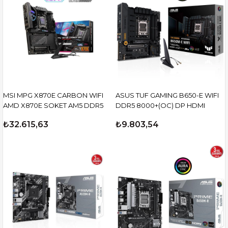
MSI MPG X870E CARBON WIFI
ASUS TUF GAMING B650-E WIFI
AMD X870E SOKET AM5 DDR5
DDR5 8000+(OC) DP HDMI
₺32.615,63
₺9.803,54