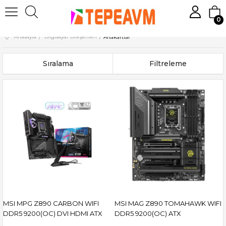
0
Anasayfa
Bilgisayar Bileşenleri
Anakartlar
Sıralama
Filtreleme
MSI MPG Z890 CARBON WIFI
MSI MAG Z890 TOMAHAWK WIFI
DDR5 9200(OC) DVI HDMI ATX
DDR5 9200(OC) ATX