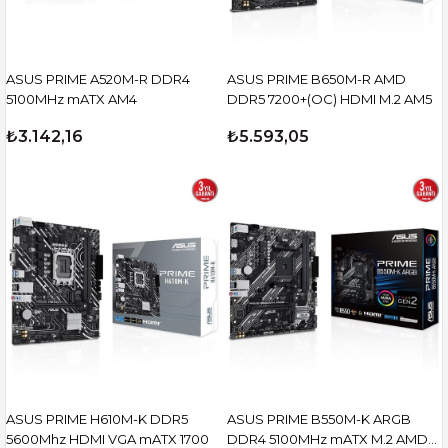
ASUS PRIME A520M-R DDR4
ASUS PRIME B650M-R AMD
5100MHz mATX AM4
DDR5 7200+(OC) HDMI M.2 AM5
₺3.142,16
₺5.593,05
ASUS PRIME H610M-K DDR5
ASUS PRIME B550M-K ARGB
5600Mhz HDMI VGA mATX 1700
DDR4 5100MHz mATX M.2 AMD