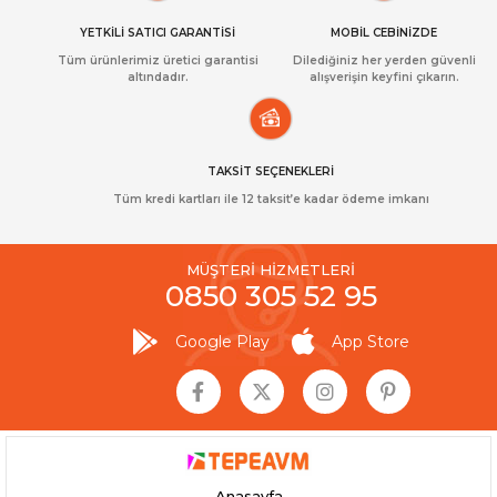
YETKİLİ SATICI GARANTİSİ
MOBİL CEBİNİZDE
Tüm ürünlerimiz üretici garantisi
Dilediğiniz her yerden güvenli
altındadır.
alışverişin keyfini çıkarın.
TAKSİT SEÇENEKLERİ
Tüm kredi kartları ile 12 taksit’e kadar ödeme imkanı
MÜŞTERİ HİZMETLERİ
0850 305 52 95
Google Play
App Store
Anasayfa