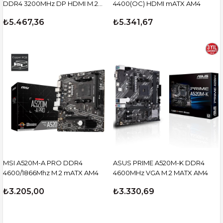
DDR4 3200MHz DP HDMI M.2
4400(OC) HDMI mATX AM4
mATX 1700p
₺5.467,36
₺5.341,67
MSI A520M-A PRO DDR4
ASUS PRIME A520M-K DDR4
4600/1866Mhz M.2 mATX AM4
4600MHz VGA M.2 MATX AM4
₺3.205,00
₺3.330,69