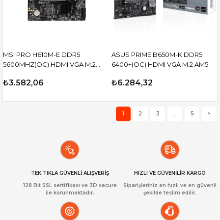
MSI PRO H610M-E DDR5
ASUS PRIME B650M-K DDR5
5600MHZ(OC) HDMI VGA M.2
6400+(OC) HDMI VGA M.2 AM5
mATX 1700P
₺3.582,06
₺6.284,32
1
2
3
...
5
>
TEK TIKLA GÜVENLİ ALIŞVERİŞ
HIZLI VE GÜVENİLİR KARGO
128 Bit SSL sertifikası ve 3D secure
Siparişleriniz en hızlı ve en güvenli
ile korunmaktadır.
şekilde teslim edilir.