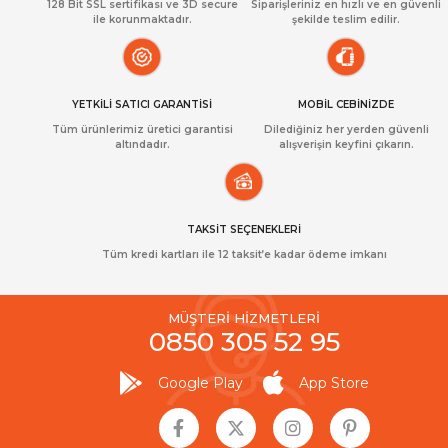
128 Bit SSL sertifikası ve 3D secure
Siparişleriniz en hızlı ve en güvenli
ile korunmaktadır.
şekilde teslim edilir.
YETKİLİ SATICI GARANTİSİ
MOBİL CEBİNİZDE
Tüm ürünlerimiz üretici garantisi
Dilediğiniz her yerden güvenli
altındadır.
alışverişin keyfini çıkarın.
TAKSİT SEÇENEKLERİ
Tüm kredi kartları ile 12 taksit’e kadar ödeme imkanı
MÜŞTERİ HİZMETLERİ
0850 305 52 95
Google Play
App Store