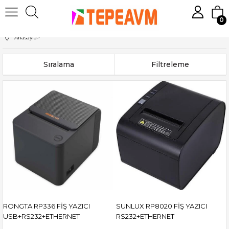
0
Anasayfa
>
Sıralama
Filtreleme
RONGTA RP336 FİŞ YAZICI
SUNLUX RP8020 FİŞ YAZICI
USB+RS232+ETHERNET
RS232+ETHERNET