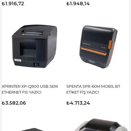
₺1.916,72
₺1.948,14
XPRINTER XP-Q900 USB SERI
SPENTA SPR-60M MOBİL BT
ETHERNET FIS YAZICI
ETİKET FİŞ YAZICI
₺3.582,06
₺4.713,24