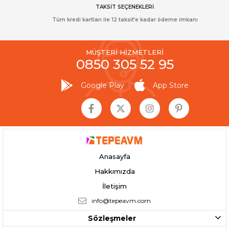
TAKSİT SEÇENEKLERİ
Tüm kredi kartları ile 12 taksit’e kadar ödeme imkanı
MÜŞTERİ HİZMETLERİ
0850 305 52 95
Google Play
App Store
Anasayfa
Hakkımızda
İletişim
info@tepeavm.com
Sözleşmeler