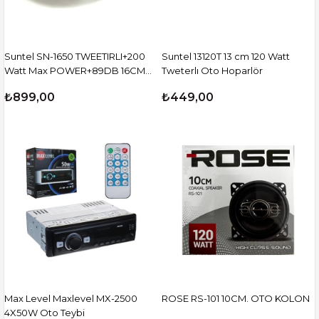
Suntel SN-1650 TWEETIRLI+200
Suntel 13120T 13 cm 120 Watt
Watt Max POWER+89DB 16CM
Tweterlı Oto Hoparlör
Hoparlör
₺899,00
₺449,00
Max Level Maxlevel MX-2500
ROSE RS-101 10CM. OTO KOLON
4X50W Oto Teybi