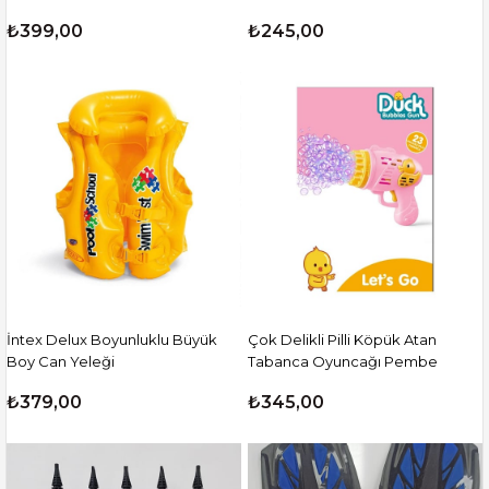
₺399,00
₺245,00
İntex Delux Boyunluklu Büyük
Çok Delikli Pilli Köpük Atan
Boy Can Yeleği
Tabanca Oyuncağı Pembe
₺379,00
₺345,00