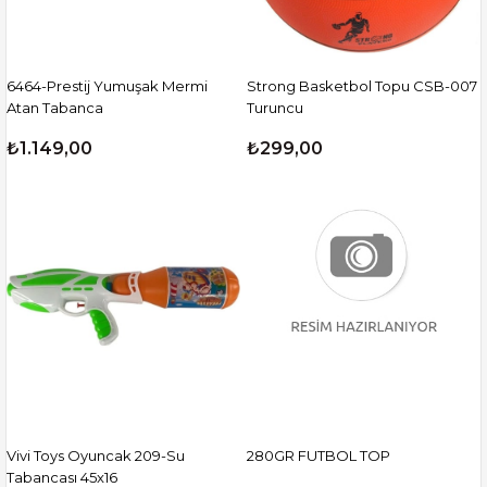
6464-Prestij Yumuşak Mermi
Strong Basketbol Topu CSB-007
Atan Tabanca
Turuncu
₺1.149,00
₺299,00
Vivi Toys Oyuncak 209-Su
280GR FUTBOL TOP
Tabancası 45x16