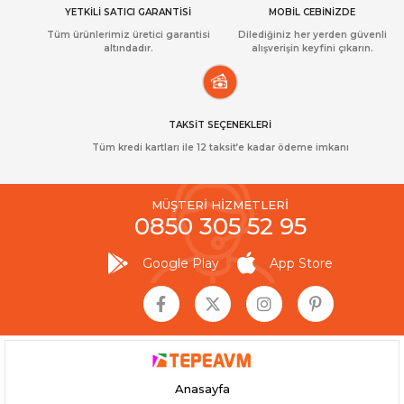
YETKİLİ SATICI GARANTİSİ
MOBİL CEBİNİZDE
Tüm ürünlerimiz üretici garantisi
Dilediğiniz her yerden güvenli
altındadır.
alışverişin keyfini çıkarın.
TAKSİT SEÇENEKLERİ
Tüm kredi kartları ile 12 taksit’e kadar ödeme imkanı
MÜŞTERİ HİZMETLERİ
0850 305 52 95
Google Play
App Store
Anasayfa