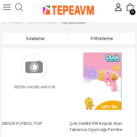
0
Anasayfa
Oyuncak & Kırtasiye
Plaj Oyuncakları
Sıralama
Filtreleme
280GR FUTBOL TOP
Çok Delikli Pilli Köpük Atan
Tabanca Oyuncağı Pembe