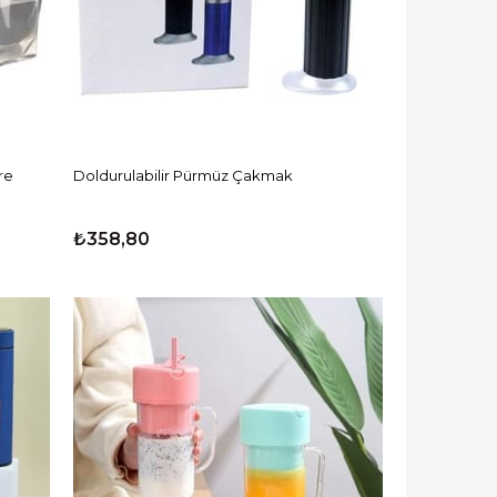
re
Doldurulabilir Pürmüz Çakmak
₺358,80