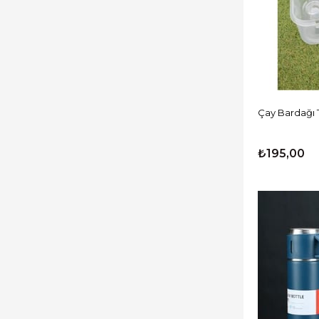
Baskı Çözümleri
Dizüstü Bilgisayar
Masaüstü Bilgisayar
Masaüstü Bilgisayarlar
Bilgisayar Bileşenleri
Çay Bardağı 
Kurumsal Ürünler
Ağ Ürünleri
₺195,00
Çevre Birimleri
Bilgisayar Kasası
Taşınabilir Bilgisayarlar
Telefonlar
Hard Diskler
Güvenlik Ürünleri
Soğutma /Overclock