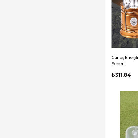
Telefon - Tablet Aksesuar
Hırdavat Malzemeleri
Oto Aksesuar Ürünleri
Geçiş Kontrol Sistemleri
Parti & Organizasyon
Spor ve Sağlık Ürünleri
Güneş Enerji
Kişisel Güvenlik Ürünleri
Feneri
Küçük Mutfak Aletleri
₺311,84
Akıllı Ev Yaşam Ürünleri
Küçük Ev Aletleri
Beyaz Eşya
Oyun Aksesuar
Kategorisiz
Default
Fırsat Ürünleri