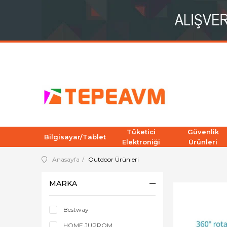
Tüketici
Güvenlik
Bilgisayar/Tablet
Elektroniği
Ürünleri
Anasayfa
Outdoor Ürünleri
MARKA
Bestway
HOME JUPROM