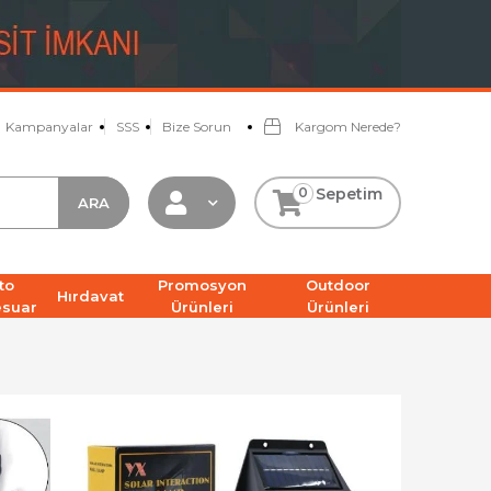
Kampanyalar
SSS
Bize Sorun
Kargom Nerede?
0
Sepetim
to
Promosyon
Outdoor
Hırdavat
esuar
Ürünleri
Ürünleri