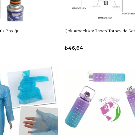
üz Başlığı
Çok Amaçlı Kar Tanesi Tornavida Seti 
₺46,64