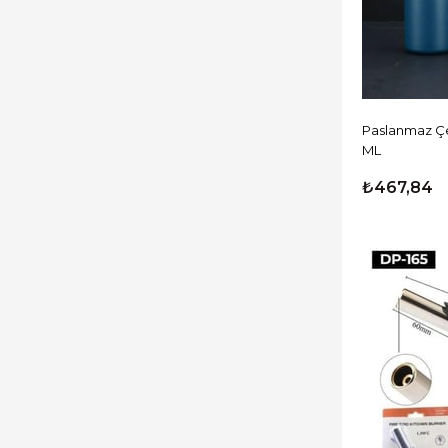
Barkod Ürünleri
Ofis & Tüketim Ürünleri
Kesintisiz Enerji
Yazılımlar
Paslanmaz Çe
Mağaza Kategorileri
ML
Diğer Kartlar
₺467,84
CCTV Ürünleri
Hırsız Alarm Sistemleri
İnterkom Sistemleri