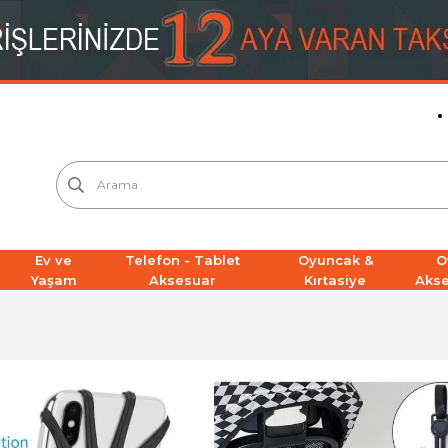
Ev ve
Telefon - Tablet
Oyuncak &
O
Yaşam
Aksesuar
Kırtasiye
Aks