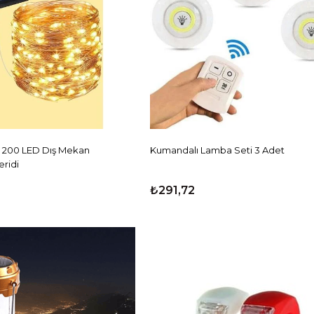
li 200 LED Dış Mekan
Kumandalı Lamba Seti 3 Adet
eridi
₺291,72