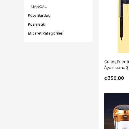
MANGAL
Kupa Bardak
Kozmetik
Eticaret Kategorileri
Takı ve Aksesuar Ürünleri
Ev ve Yaşam
Özel Ürünler
Güneş Enerji
Aydınlatma Ş
Tüketici Elektroniği
₺358,80
OYUNCAK
Oyuncak & Kırtasiye
Promosyon Ürünleri
Hediyelik Eşya Ürünleri
Tv Shop Ürünleri
Evcil Hayvan Ürünleri