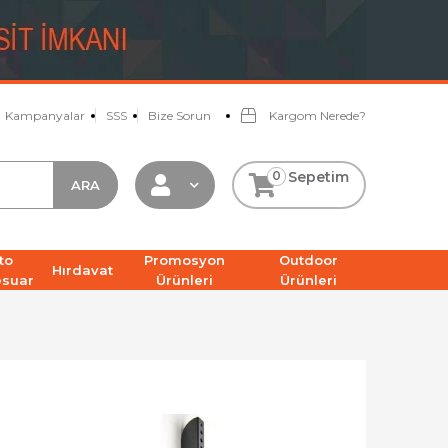
Kampanyalar
SSS
Bize Sorun
Kargom Nerede?
0
Sepetim
to
Promosyon
Outdoor
Hırdavat
esuar
Ürünleri
Ürünleri