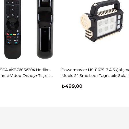
1GA AKB76036204 Netflix-
Powermaster HS-8029-7-A 3 Çalışm
rime Video-Disney+ Tuşlu LG
Modlu 54 Smd Ledli Taşınabilir Sola
hirli Kumanda
₺499,00