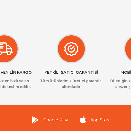
ÜVENİLİR KARGO
YETKİLİ SATICI GARANTİSİ
MOBİ
iz en hızlı ve en
Tüm ürünlerimiz üretici garantisi
Dilediğini
lde teslim edilir.
altındadır.
alışveriş
Google Play
App Store