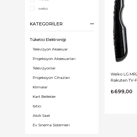
weko
KATEGORILER
Tüketici Elektroniği
Televizyon Aksesuar
Projeksiyon Aksesuarları
Televizyonlar
Weko LG MR2
Projeksiyon Cihazları
Rakuten TV-P
Air Mouse Si
Klimalar
₺699,00
Kart Bellekler
Isıtıcı
Akıllı Saat
Ev Sinema Sistemleri
Küçük Mutfak Aletleri