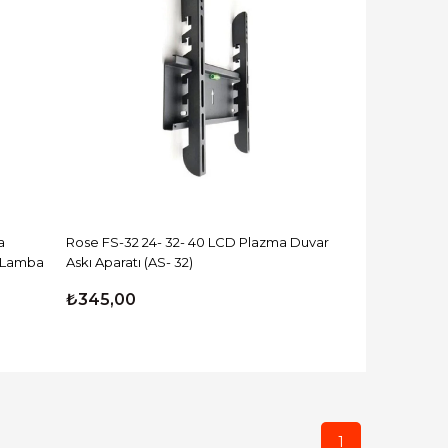
a
Rose FS-32 24- 32- 40 LCD Plazma Duvar
r Lamba
Askı Aparatı (AS- 32)
₺345,00
1