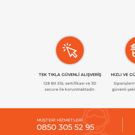
Süpürge
Robot Süpürge
Akıllı Ev Yaşam Ürünleri
Mikrodalga Fırın
Saç Düzleştirici
Saç Kurutma
Ütü
Gece Lambası
TEK TIKLA GÜVENLİ ALIŞVERİŞ
HIZLI VE G
Hava Temizleyici
128 Bit SSL sertifikası ve 3D
Siparişlerin
secure ile korunmaktadır.
güvenli şeki
Buharlı Temizleyici
Basınçlı Yıkama
Araç Şarj İstasyonu
Kişisel Bakım
MÜŞTERİ HİZMETLERİ
0850 305 52 95
Araç Kompresörü