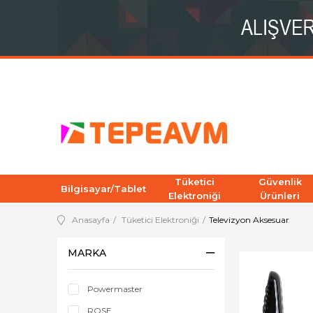
Tüketici
Güvenlik
Bilgisayar/Tablet
Elektroniği
Ürünleri
Anasayfa
Tüketici Elektroniği
Televizyon Aksesuar
MARKA
Powermaster
ROSE