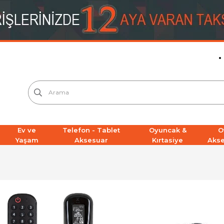
Ev ve
Telefon - Tablet
Oyuncak &
O
Yaşam
Aksesuar
Kırtasiye
Aks