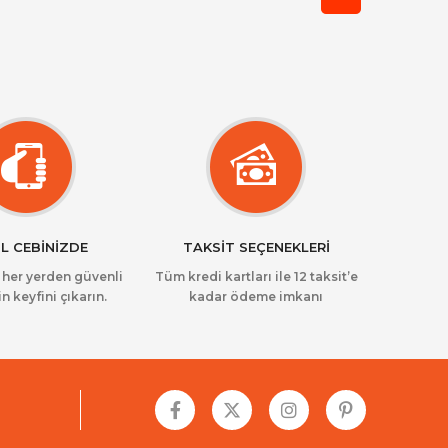
L CEBİNİZDE
TAKSİT SEÇENEKLERİ
z her yerden güvenli
Tüm kredi kartları ile 12 taksit’e
in keyfini çıkarın.
kadar ödeme imkanı