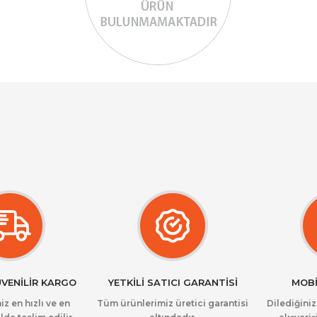
ÜVENİLİR KARGO
YETKİLİ SATICI GARANTİSİ
MOBİ
iz en hızlı ve en
Tüm ürünlerimiz üretici garantisi
Dilediğini