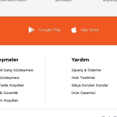
lde teslim edilir.
altındadır.
alışveriş
Google Play
App Store
eşmeler
Yardım
li Satış Sözleşmesi
Sipariş & Ödeme
 Sözleşmesi
Hızlı Teslimat
 İade Koşulları
Sıkça Sorulan Sorular
k & Güvenlik
Ürün Garantisi
m Koşulları