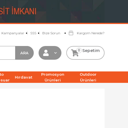
Kampanyalar
SSS
Bize Sorun
Kargom Nerede?
0
Sepetim
to
Promosyon
Outdoor
Hırdavat
esuar
Ürünleri
Ürünleri