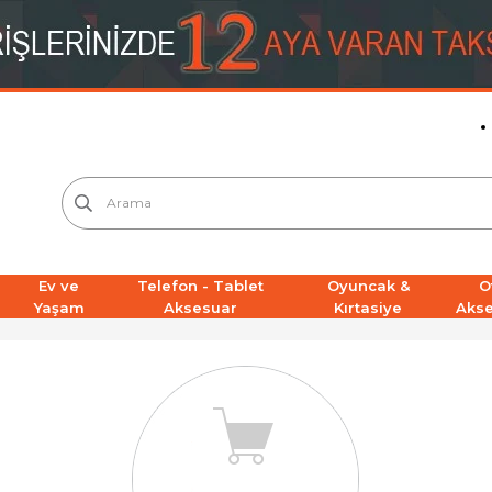
Ev ve
Telefon - Tablet
Oyuncak &
O
Yaşam
Aksesuar
Kırtasiye
Aks