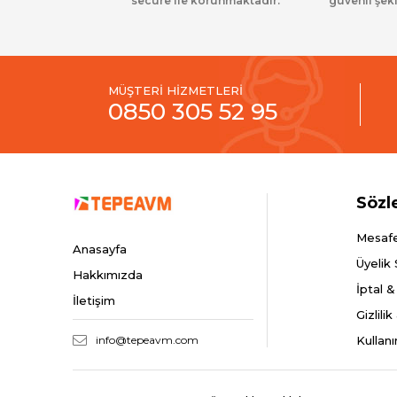
secure ile korunmaktadır.
güvenli şeki
MÜŞTERİ HİZMETLERİ
0850 305 52 95
Sözl
Mesafe
Anasayfa
Üyelik
Hakkımızda
İptal &
İletişim
Gizlili
info@tepeavm.com
Kullanı