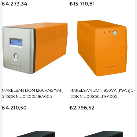
₺4.273,34
₺15.710,81
MU03000N11EAV04
MAKELSAN LION 1200VA(2*7Ah)
MAKELSAN LION 850VA (1*9Ah) 5-
5-15DK MU01200L11EA005
12DK MU00850L11EA005
₺4.210,50
₺2.796,52