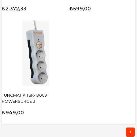
₺2.372,33
₺599,00
TUNCMATIK TSK-19009
POWERSURGE 3
₺949,00
1