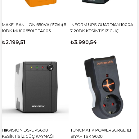
MAKELSAN LION 650VA (1*7Ah) 5-
INFORM UPS GUARDIAN 1000A
10DK MU00650L11EA005
7-20DK KESİNTİSİZ GÜÇ
KAYNAĞI
₺2.199,51
₺3.990,54
HIKVISION DS-UPS600
TUNCMATIK POWERSURGE 1LI
KESİNTİSİZ GÜÇ KAYNAĞI
SIYAH TSK19020