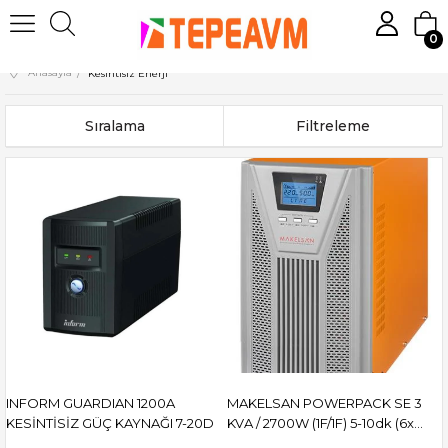
0
Anasayfa
Kesintisiz Enerji
Sıralama
Filtreleme
INFORM GUARDIAN 1200A
MAKELSAN POWERPACK SE 3
KESİNTİSİZ GÜÇ KAYNAĞI 7-20D
KVA / 2700W (1F/1F) 5-10dk (6x
12V/7AH) ONLINE