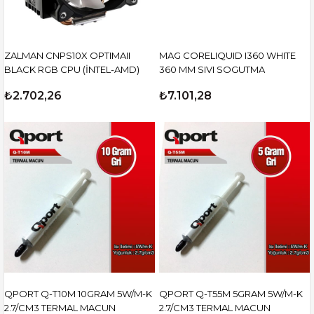
ZALMAN CNPS10X OPTIMAII
MAG CORELIQUID I360 WHITE
BLACK RGB CPU (İNTEL-AMD)
360 MM SIVI SOGUTMA
₺2.702,26
₺7.101,28
QPORT Q-T10M 10GRAM 5W/M-K
QPORT Q-T55M 5GRAM 5W/M-K
2.7/CM3 TERMAL MACUN
2.7/CM3 TERMAL MACUN