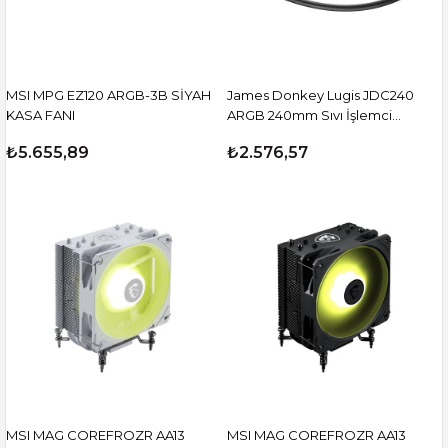
MSI MPG EZ120 ARGB-3B SİYAH
James Donkey Lugis JDC240
KASA FANI
ARGB 240mm Sıvı İşlemci
Soğutucu AM5 ve LGA1700
₺5.655,89
₺2.576,57
Uyumlu
MSI MAG COREFROZR AA13
MSI MAG COREFROZR AA13