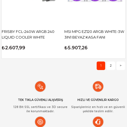
FRISBY FCL-240W ARGB 240
MSI MPG EZ120 ARGB WHITE-3W
LIQUID COOLER WHITE
3IN1 BEYAZ KASA FANI
₺2.607,99
₺5.907,26
1
2
>
TEK TIKLA GÜVENLİ ALIŞVERİŞ
HIZLI VE GÜVENİLİR KARGO
128 Bit SSL sertifikası ve 3D secure
Siparişleriniz en hızlı ve en güvenli
ile korunmaktadır.
şekilde teslim edilir.