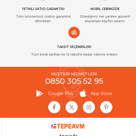
YETKİLİ SATICI GARANTİSİ
MOBİL CEBİNİZDE
Tüm ürünlerimiz üretici garantisi
Dilediğiniz her yerden güvenli
altındadır.
alışverişin keyfini çıkarın.
TAKSİT SEÇENEKLERİ
Tüm kredi kartları ile 12 taksit’e kadar ödeme imkanı
MÜŞTERİ HİZMETLERİ
0850 305 52 95
Google Play
App Store
Anasayfa