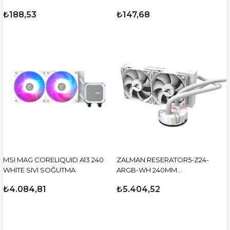
₺188,53
₺147,68
MSI MAG CORELIQUID A13 240
ZALMAN RESERATOR5-Z24-
WHITE SIVI SOĞUTMA
ARGB-WH 240MM
1700/2066/AM5/AM4/FM2+ SIVI
₺4.084,81
₺5.404,52
SOĞUTMA