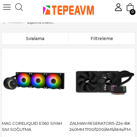
0
Anasayfa
Soğutma /Overclock
Sıralama
Filtreleme
MAG CORELIQUID E360 SIYAH
ZALMAN RESERATOR5-Z24-BK
SIVI SOĞUTMA
240MM 1700/1200/AM5/AM4/FM2+
SIVI SOĞUTUCU