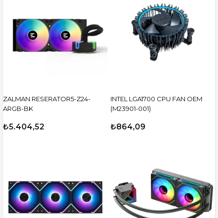
ZALMAN RESERATOR5-Z24-
INTEL LGA1700 CPU FAN OEM
ARGB-BK
(M23901-001)
₺5.404,52
₺864,09