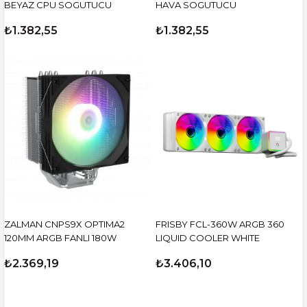
BEYAZ CPU SOGUTUCU
HAVA SOGUTUCU
₺1.382,55
₺1.382,55
ZALMAN CNPS9X OPTIMA2
FRISBY FCL-360W ARGB 360
120MM ARGB FANLI 180W
LIQUID COOLER WHITE
₺2.369,19
₺3.406,10