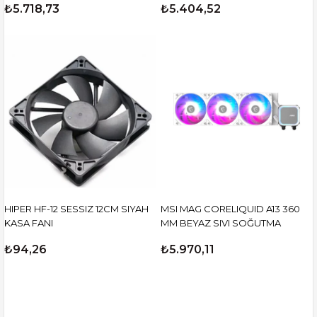
₺5.718,73
₺5.404,52
HIPER HF-12 SESSIZ 12CM SIYAH
MSI MAG CORELIQUID A13 360
KASA FANI
MM BEYAZ SIVI SOĞUTMA
₺94,26
₺5.970,11