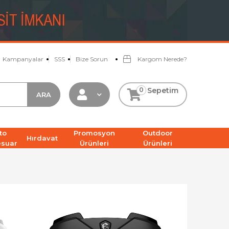
Kampanyalar
SSS
Bize Sorun
Kargom Nerede?
0
Sepetim
to
Promosyon
Outdoor
Hırdavat
esuar
Ürünleri
Ürünleri