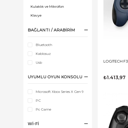
Kulaklık ve Mikrofon
Klavye
Web Kamerası
BAĞLANTI / ARABIRIM
Hoparlör
Kesintisiz Enerji
Bluetooth
Kablosuz
LOGITECH F
Usb
UYUMLU OYUN KONSOLU
₺1.413,97
Microsoft Xbox Series X Gen 9
PC
Pc Game
WI-FI