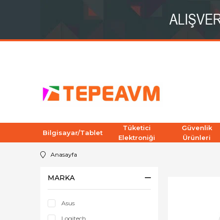
Tüketici
Güvenlik
Bilgisayar/Tablet
Elektroniği
Ürünleri
Anasayfa
MARKA
Asus
Logitech