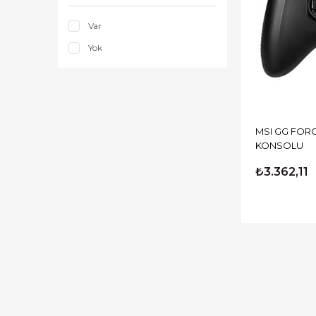
Var
Yok
MSI GG FORC
KONSOLU
₺3.362,11