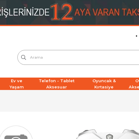
Ev ve
Telefon - Tablet
Oyuncak &
O
Yaşam
Aksesuar
Kırtasiye
Aks