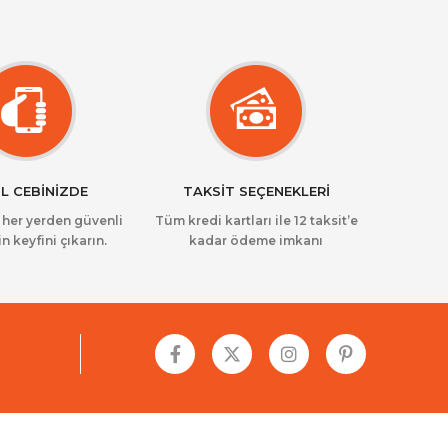
L CEBİNİZDE
TAKSİT SEÇENEKLERİ
z her yerden güvenli
Tüm kredi kartları ile 12 taksit’e
in keyfini çıkarın.
kadar ödeme imkanı