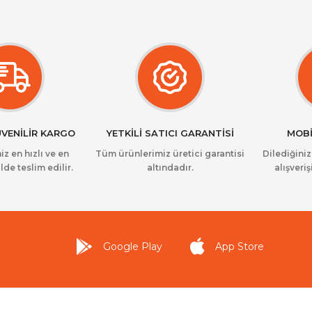
ÜVENİLİR KARGO
YETKİLİ SATICI GARANTİSİ
MOBİ
iz en hızlı ve en
Tüm ürünlerimiz üretici garantisi
Dilediğini
lde teslim edilir.
altındadır.
alışveriş
Google Play
App Store