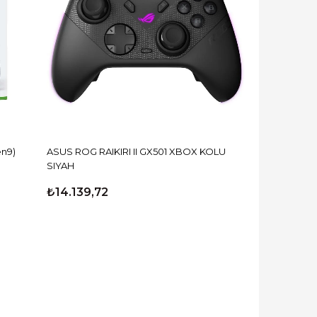
en9)
ASUS ROG RAIKIRI II GX501 XBOX KOLU
SIYAH
₺14.139,72