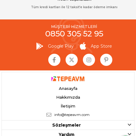
Tüm kredi kartları ile 12 taksit’e kadar ödeme imkanı
MÜŞTERİ HİZMETLERİ
0850 305 52 95
Google Play
App Store
Anasayfa
Hakkımızda
İletişim
info@tepeavm.com
Sözleşmeler
Yardım