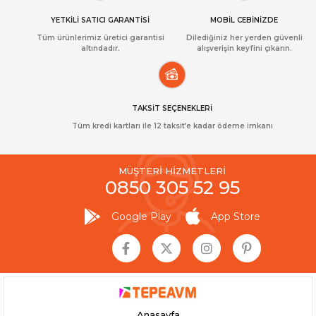
YETKİLİ SATICI GARANTİSİ
MOBİL CEBİNİZDE
Tüm ürünlerimiz üretici garantisi
Dilediğiniz her yerden güvenli
altındadır.
alışverişin keyfini çıkarın.
TAKSİT SEÇENEKLERİ
Tüm kredi kartları ile 12 taksit’e kadar ödeme imkanı
MÜŞTERİ HİZMETLERİ
0850 305 52 95
Google Play
App Store
Anasayfa