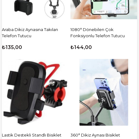
Araba Dikiz Aynasına Takılan
1080° Dönebilen Çok
Telefon Tutucu
Fonksiyonlu Telefon Tutucu
₺135,00
₺144,00
Lastik Destekli Standlı Bisiklet
360° Dikiz Aynası Bisiklet