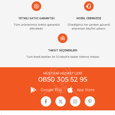
YETKİLİ SATICI GARANTİSİ
MOBİL CEBİNİZDE
Tüm ürünlerimiz üretici garantisi
Dilediğiniz her yerden güvenli
altındadır.
alışverişin keyfini çıkarın.
TAKSİT SEÇENEKLERİ
Tüm kredi kartları ile 12 taksit’e kadar ödeme imkanı
MÜŞTERİ HİZMETLERİ
0850 305 52 95
Google Play
App Store