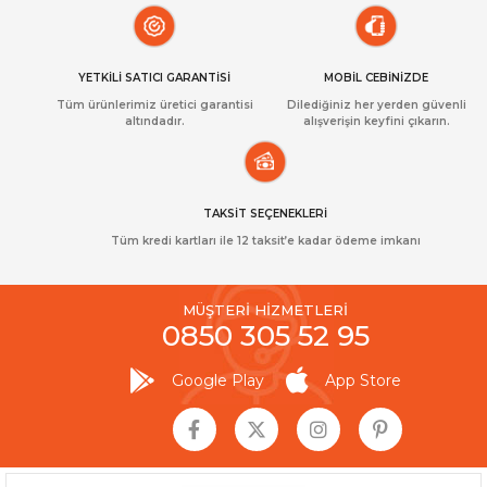
YETKİLİ SATICI GARANTİSİ
MOBİL CEBİNİZDE
Tüm ürünlerimiz üretici garantisi
Dilediğiniz her yerden güvenli
altındadır.
alışverişin keyfini çıkarın.
TAKSİT SEÇENEKLERİ
Tüm kredi kartları ile 12 taksit’e kadar ödeme imkanı
MÜŞTERİ HİZMETLERİ
0850 305 52 95
Google Play
App Store