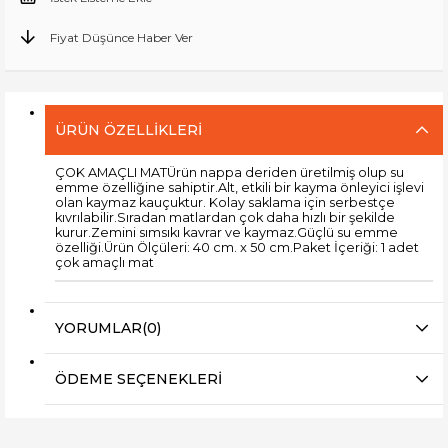
Fiyat Düşünce Haber Ver
ÜRÜN ÖZELLIKLERI
ÇOK AMAÇLI MATÜrün nappa deriden üretilmiş olup su
emme özelliğine sahiptir.Alt, etkili bir kayma önleyici işlevi
olan kaymaz kauçuktur. Kolay saklama için serbestçe
kıvrılabilir.Sıradan matlardan çok daha hızlı bir şekilde
kurur.Zemini sımsıkı kavrar ve kaymaz.Güçlü su emme
özelliği.Ürün Ölçüleri: 40 cm. x 50 cm.Paket İçeriği: 1 adet
çok amaçlı mat
YORUMLAR
(0)
ÖDEME SEÇENEKLERI