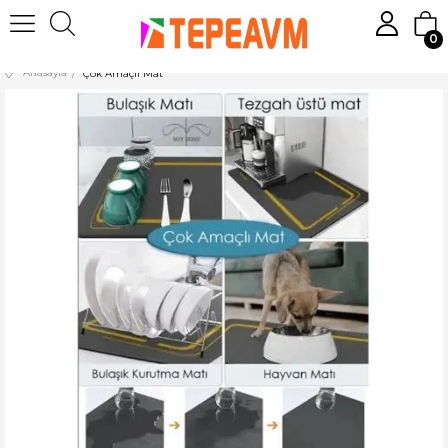
0
Anasayfa
Çok Amaçlı Mat