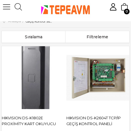
0
Anasayfa
Geçiş Kontrol Sistemleri
Sıralama
Filtreleme
HIKVISION DS-K1802E
HIKVISION DS-K2604T TCP/IP
PROXİMİTY KART OKUYUCU
GEÇİŞ KONTROL PANELİ