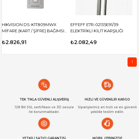
HIKVISION DS-K1T809MWX
EFFEFF E7R-02135E91/39
MİFARE (KART / ŞİFRE) BAĞIMSIZ
ELEKTRİKLİ KİLİT KARŞILIĞI
KONTROL PANELİ
₺2.826,91
₺2.082,49
1
TEK TIKLA GÜVENLİ ALIŞVERİŞ
HIZLI VE GÜVENİLİR KARGO
128 Bit SSL sertifikası ve 3D secure
Siparişleriniz en hızlı ve en güvenli
ile korunmaktadır.
şekilde teslim edilir.
YETKİLİ SATICI GARANTİSİ
MOBİL CEBİNİZDE