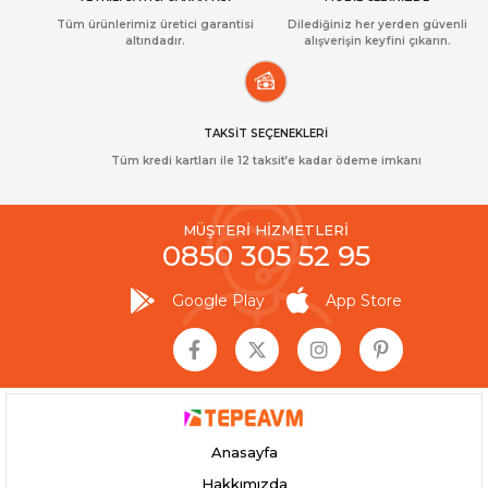
Tüm ürünlerimiz üretici garantisi
Dilediğiniz her yerden güvenli
altındadır.
alışverişin keyfini çıkarın.
TAKSİT SEÇENEKLERİ
Tüm kredi kartları ile 12 taksit’e kadar ödeme imkanı
MÜŞTERİ HİZMETLERİ
0850 305 52 95
Google Play
App Store
Anasayfa
Hakkımızda