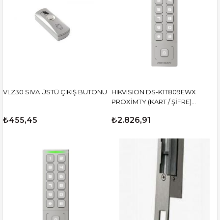
VLZ30 SIVA ÜSTÜ ÇIKIŞ BUTONU
HIKVISION DS-K1T809EWX
PROXİMTY (KART / ŞİFRE)
BAĞIMSIZ KONTROL PANELİ
₺455,45
₺2.826,91