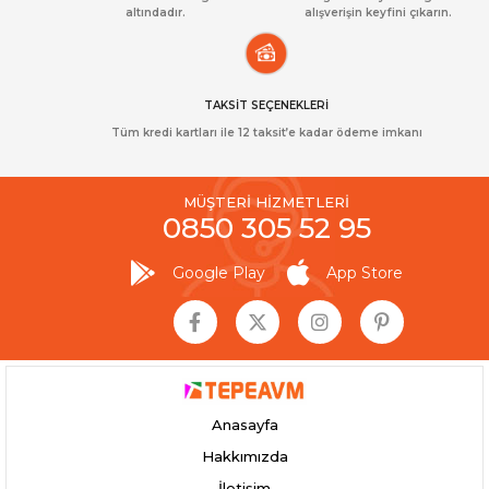
altındadır.
alışverişin keyfini çıkarın.
TAKSİT SEÇENEKLERİ
Tüm kredi kartları ile 12 taksit’e kadar ödeme imkanı
MÜŞTERİ HİZMETLERİ
0850 305 52 95
Google Play
App Store
Anasayfa
Hakkımızda
İletişim