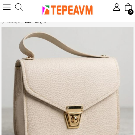
0
Anasayfa
Krem Rengi Kutu El Çantası