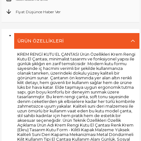
Fiyat Düşünce Haber Ver
ÜRÜN ÖZELLIKLERI
KREM RENGİ KUTU EL ÇANTASI Ürün Özellikleri Krem Rengi
Kutu El Çantası, minimalist tasarımı ve fonksiyonel yapısı ile
günlük şıklığın en zarif temsilcisidir. Modern kutu formu
sayesinde iç hacmini verimli bir şekilde kullanmanıza
olanak tanırken, üzerindeki dokulu yüzey kaliteli bir
görünüm sunar. Çantanın ön kısmında yer alan altın renkli
kilit detayı, hem güvenli bir kullanım sağlar hem de ürüne
lüks bir hava katar. Elde taşımaya uygun ergonomik tutma
sapı, gün boyu konforlu bir deneyim sunmak üzere
tasarlanmıştır. Bu krem rengi çanta, soft tonu sayesinde
denim ceketlerden şık elbiselere kadar her türlü kombinle
zahmetsizce uyum yakalar. Kaliteli suni deri malzemesi ile
uzun ömürlü bir kullanım vaat eden bu kutu model çanta,
stil sahibi kadınlar için hem pratik hem de estetik bir
aksesuar seçeneğidir. Ürün Teknik Özellikleri Özellik
Açıklama Ürün Adı Krem Rengi Kutu El Çantası Renk Krem
(Ekru) Tasarım Kutu Form - Kilitli Kapak Malzeme Yüksek
Kaliteli Suni Deri Kapama Mekanizması Metal Döndürmeli
Kilit Kullanım Tipi El Çantası Kullanım Alanı Günlük, Sosyal