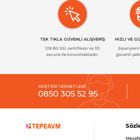
TEK TIKLA GÜVENLİ ALIŞVERİŞ
HIZLI VE G
128 Bit SSL sertifikası ve 3D
Siparişlerin
secure ile korunmaktadır.
güvenli şeki
MÜŞTERİ HİZMETLERİ
0850 305 52 95
Sözl
Mesafe