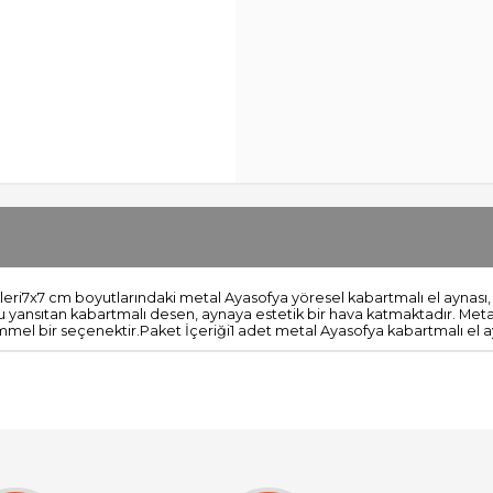
x7 cm boyutlarındaki metal Ayasofya yöresel kabartmalı el aynası, za
sunu yansıtan kabartmalı desen, aynaya estetik bir hava katmaktadır. M
bir seçenektir.Paket İçeriği1 adet metal Ayasofya kabartmalı el ayna