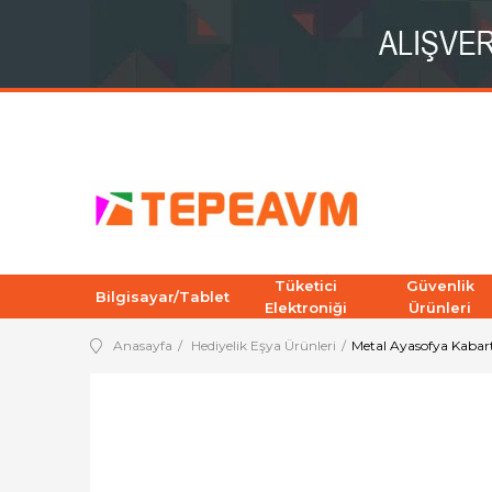
Tüketici
Güvenlik
Bilgisayar/Tablet
Elektroniği
Ürünleri
Anasayfa
Hediyelik Eşya Ürünleri
Metal Ayasofya Kabart