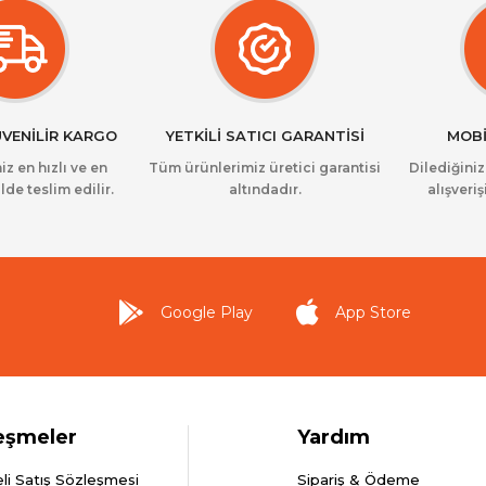
ÜVENİLİR KARGO
YETKİLİ SATICI GARANTİSİ
MOBİ
iz en hızlı ve en
Tüm ürünlerimiz üretici garantisi
Dilediğini
lde teslim edilir.
altındadır.
alışveriş
Google Play
App Store
eşmeler
Yardım
li Satış Sözleşmesi
Sipariş & Ödeme