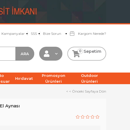
Kampanyalar
SSS
Bize Sorun
Kargom Nerede?
0
Sepetim
to
Promosyon
Outdoor
Hırdavat
esuar
Ürünleri
Ürünleri
< < Önceki Sayfaya Dön
El Aynası