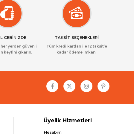
L CEBİNİZDE
TAKSİT SEÇENEKLERİ
z her yerden güvenli
Tüm kredi kartları ile 12 taksit’e
in keyfini çıkarın.
kadar ödeme imkanı
Üyelik Hizmetleri
Hesabım