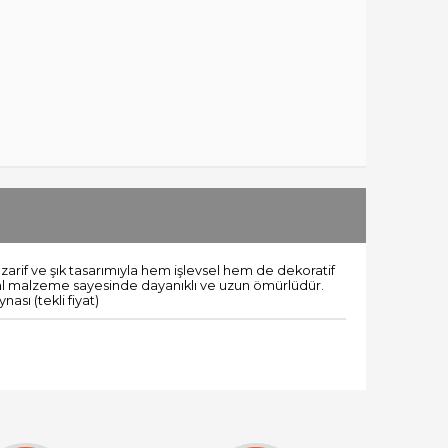
rif ve şık tasarımıyla hem işlevsel hem de dekoratif
etal malzeme sayesinde dayanıklı ve uzun ömürlüdür.
sı (tekli fiyat)