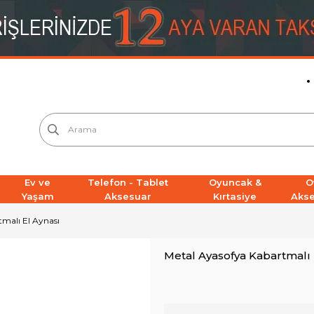
Ev ve
Telefon - Tablet
Oyuncak &
O
Yaşam
Aksesuar
Kırtasiye
Aks
malı El Aynası
Metal Ayasofya Kabartmalı 